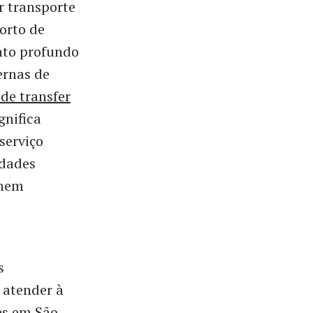
r transporte
orto de
nto profundo
ernas de
de transfer
gnifica
serviço
idades
 nem
s
 atender à
es em São