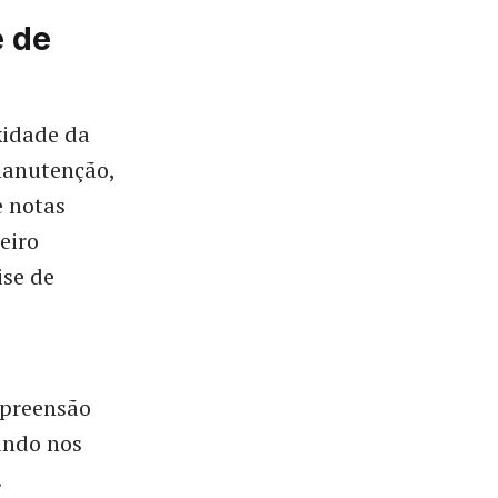
e de
xidade da
manutenção,
e notas
eiro
ise de
mpreensão
ando nos
.