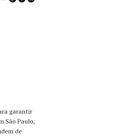
ara garantir
m São Paulo,
endem de