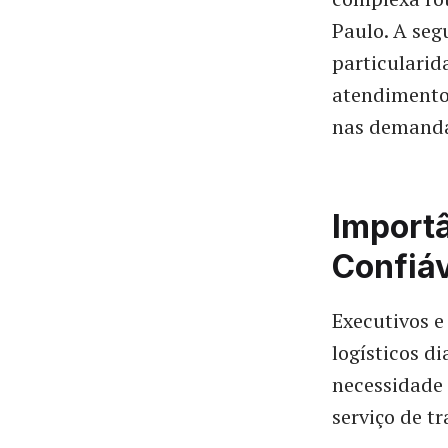
Paulo. A seg
particulari
atendimento 
nas demanda
Import
Confiáv
Executivos 
logísticos d
necessidade
serviço de t