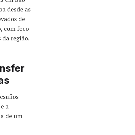
ba desde as
evados de
o, com foco
 da região.
nsfer
as
esafios
 e a
ha de um