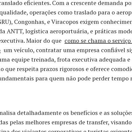
translado eficientes. Com a crescente demanda po
 qualidade, operações como traslado para o aerop
GRU), Congonhas, e Viracopos exigem conhecime
a ANTT, logística aeroportuária, e práticas mod
executiva. Maior do que
como se chama o serviço 
o
um veículo, contratar uma empresa confiável si
ma equipe treinada, frota executiva adequada e 
o que respeita prazos rigorosos e oferece comod
 fundamentais para quem não pode perder tempo
analisa detalhadamente os benefícios e as soluçõe
as pelas melhores empresas de transfer, visando
ina dos viajantes corporativos e turistas exigent