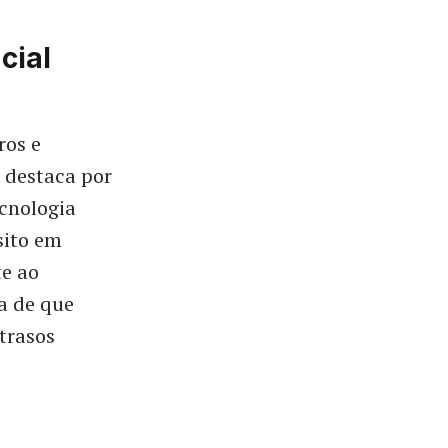
cial
ros e
 destaca por
cnologia
sito em
te ao
a de que
trasos