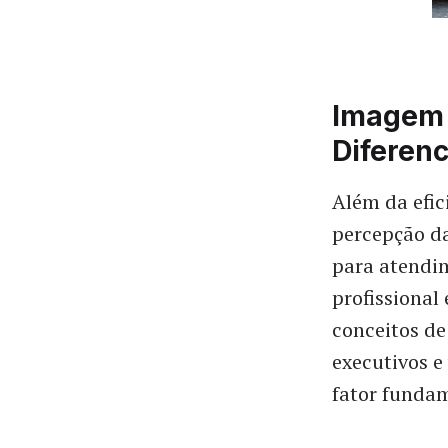
Imagem 
Diferen
Além da efic
percepção da
para atendim
profissional
conceitos d
executivos e
fator fundam