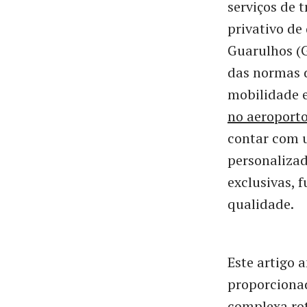
serviços de 
privativo de
Guarulhos (
das normas d
mobilidade 
no aeroport
contar com u
personalizad
exclusivas,
qualidade.
Este artigo 
proporcionad
complexa rot