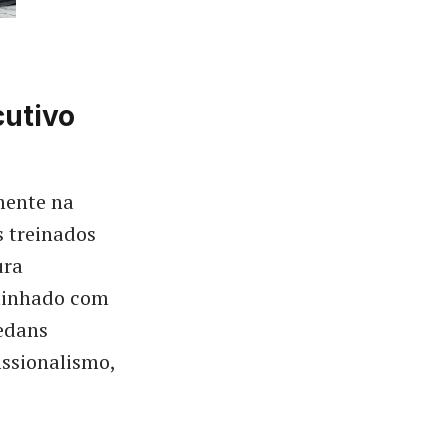
utivo
amente na
s treinados
ura
alinhado com
sedans
issionalismo,