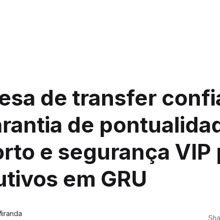
sa de transfer confi
rantia de pontualida
rto e segurança VIP 
utivos em GRU
Miranda
Sha