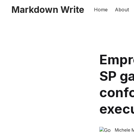
Markdown Write
Home
About
Empre
SP ga
confo
exec
Michele 