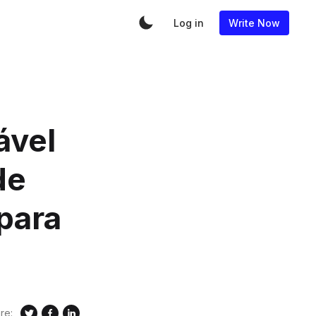
Log in
Write Now
ável
de
para
re: